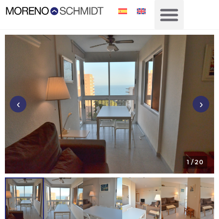
‹
›
1
/ 20