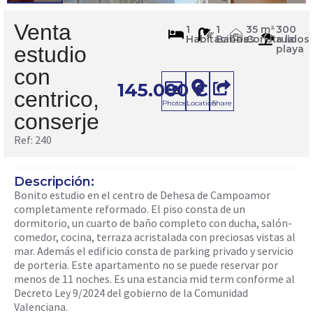
Venta
240
1
1
35 m²
300
m
Habitaciones
Baños
Construidos
a la
2
estudio
playa
con
145.000
€
centrico,
Photos
Location
Share
conserje
Ref: 240
Descripción:
Bonito estudio en el centro de Dehesa de Campoamor
completamente reformado. El piso consta de un
dormitorio, un cuarto de baño completo con ducha, salón-
comedor, cocina, terraza acristalada con preciosas vistas al
mar. Además el edificio consta de parking privado y servicio
de porteria. Este apartamento no se puede reservar por
menos de 11 noches. Es una estancia mid term conforme al
Decreto Ley 9/2024 del gobierno de la Comunidad
Valenciana.