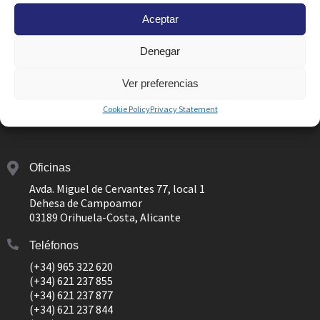
Aceptar
Consiento el uso de mis
Datos Personales
para
recibir una respuesta a esta petición y
Publicidad
de su
Denegar
inmobiliaria
Enviar
Ver preferencias
Cookie Policy
Privacy Statement
Oficinas
Avda. Miguel de Cervantes 77, local 1
Dehesa de Campoamor
03189 Orihuela-Costa, Alicante
Teléfonos
(+34) 965 322 620
(+34) 621 237 855
(+34) 621 237 877
(+34) 621 237 844