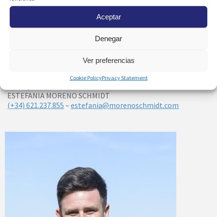
Aceptar
Denegar
Ver preferencias
Coordinadora venta y postventa / Sales & Aftersales
Cookie Policy
Privacy Statement
Manager
ESTEFANIA MORENO SCHMIDT
(+34) 621.237.855
–
estefania@morenoschmidt.com