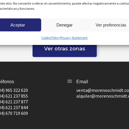
este sitio. No consentir o retirar el consentimiento, puede afectar negativamente a cierta
acterísticas y funciones.
Aceptar
Denegar
Ver preferencias
Cookie Policy
Privacy Statement
Ver otras zonas
léfonos
Email
34) 965 322 620
venta@morenoschmidt.c
34) 621 237 855
alquiler@morenoschmidt
34) 621 237 877
34) 621 237 844
34) 670 719 609