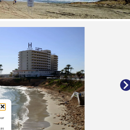
nar
cas