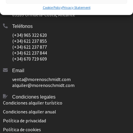
Avda. Miguel de Cervantes 77, local 1
Cookie Policy
Privacy Statement
Dehesa de Campoamor
03189 Orihuela-Costa, Alicante
Teléfonos
(+34) 965 322 620
(+34) 621 237 855
(+34) 621 237 877
(+34) 621 237 844
(+34) 670 719 609
Email
venta@morenoschmidt.com
alquiler@morenoschmidt.com
Condiciones legales
Condiciones alquiler turístico
Condiciones alquiler anual
Política de privacidad
Política de cookies