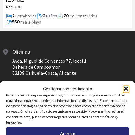
LA ZENIA
Ref: 1690
Dormitorios
Baños
m² Construidos
2
2
70
m
2
m a la playa
550
Oficinas
Avda. Miguel de Cervantes 77, local 1
Dehesa de Campoamor
03189 Orihuela-Costa, Alicante
Teléfonos
Gestionar consentimiento
(+34) 965 322 620
Para ofrecer las mejores experiencias, utilizamos tecnologías como las cookies
(+34) 621 237 855
para almacenar y/o acceder a la información del dispositivo. El consentimiento
(+34) 621 237 877
de estas tecnologías nos permitirá procesar datos como el comportamiento de
(+34) 621 237 844
navegación o las identificaciones únicas en este sitio. No consentir o retirar el
consentimiento, puede afectar negativamente a ciertas características y
(+34) 670 719 609
funciones.
Email
Aceptar