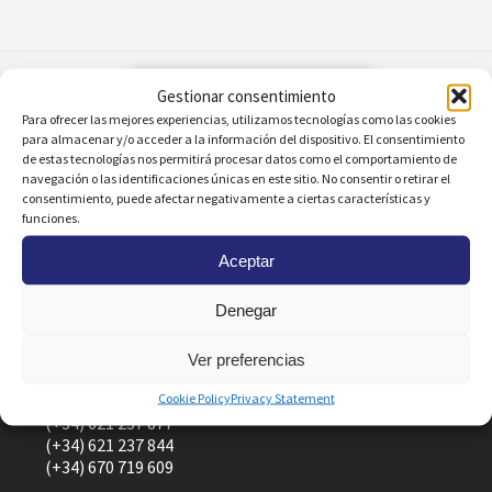
Gestionar consentimiento
Ver otras zonas
Para ofrecer las mejores experiencias, utilizamos tecnologías como las cookies
para almacenar y/o acceder a la información del dispositivo. El consentimiento
de estas tecnologías nos permitirá procesar datos como el comportamiento de
navegación o las identificaciones únicas en este sitio. No consentir o retirar el
consentimiento, puede afectar negativamente a ciertas características y
funciones.
Oficinas
Avda. Miguel de Cervantes 77, local 1
Aceptar
Dehesa de Campoamor
03189 Orihuela-Costa, Alicante
Denegar
Teléfonos
Ver preferencias
(+34) 965 322 620
Cookie Policy
Privacy Statement
(+34) 621 237 855
(+34) 621 237 877
(+34) 621 237 844
(+34) 670 719 609