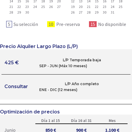
14
15
16
17
18
19
20
12
13
14
15
16
17
18
21
22
23
24
25
26
27
19
20
21
22
23
24
25
28
29
30
26
27
28
29
30
31
5
Su selección
10
Pre-reserva
15
No disponible
Precio Alquiler Largo Plazo (L/P)
L/P Temporada baja
425 €
SEP - JUN (Máx 10 meses)
L/P Año completo
Consultar
ENE - DIC (12 meses)
Optimización de precios
Día 1 al 15
Día 16 al 31
Mes
Junio
850 €
900 €
1.100 €