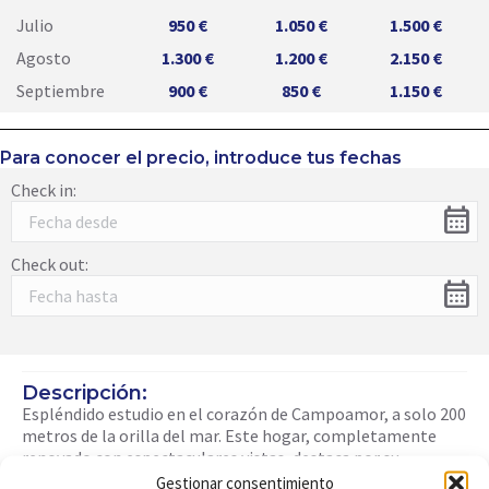
Julio
950 €
1.050 €
1.500 €
Agosto
1.300 €
1.200 €
2.150 €
Septiembre
900 €
850 €
1.150 €
Para conocer el precio, introduce tus fechas
Check in:
calendar_month
Check out:
calendar_month
Descripción:
Espléndido estudio en el corazón de Campoamor, a solo 200
metros de la orilla del mar. Este hogar, completamente
renovado con espectaculares vistas, destaca por su
luminoso salón comedor con una encantadora terraza
Gestionar consentimiento