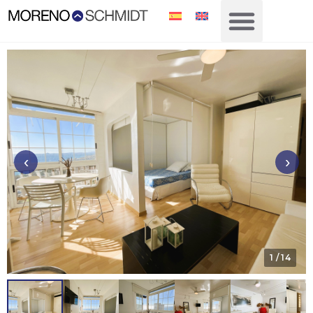
‹
›
1
/ 14