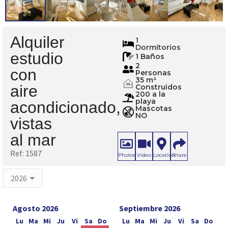
Alquiler
1587
1
Dormitorios
estudio
1 Baños
2
con
Personas
35 m²
m
aire
Construidos
2
200 a la
playa
acondicionado,
Mascotas
NO
vistas
al mar
Ref: 1587
Photos
Video
Location
Share
Agosto 2026
Septiembre 2026
Lu
Ma
Mi
Ju
Vi
Sa
Do
Lu
Ma
Mi
Ju
Vi
Sa
Do