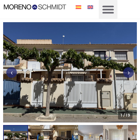
‹
›
1
/ 19