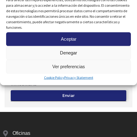
para almacenar y/o acceder a la información del dispositivo. El consentimiento
de estas tecnologías nos permitirá procesar datos como el comportamiento de
navegación o las identificaciones únicas en este sitio. No consentir o retirar el
consentimiento, puede afectar negativamente a ciertas características y
funciones.
Aceptar
Denegar
Ver preferencias
Consiento el uso de mis
Datos Personales
para
recibir una respuesta a esta petición y
Publicidad
de su
Cookie Policy
Privacy Statement
inmobiliaria
Enviar
Oficinas