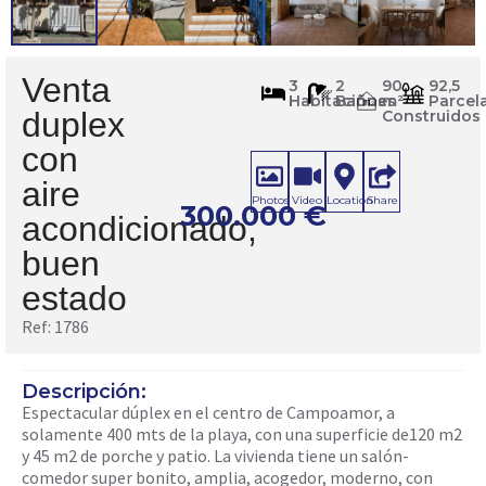
Venta
1786
3
2
90
92,5
Habitaciones
Baños
m²
Parcel
m
2
duplex
Construidos
con
aire
Photos
Video
Location
Share
300.000
€
acondicionado,
buen
estado
Ref: 1786
Descripción:
Espectacular dúplex en el centro de Campoamor, a
solamente 400 mts de la playa, con una superficie de120 m2
y 45 m2 de porche y patio. La vivienda tiene un salón-
comedor super bonito, amplia, acogedor, moderno, con