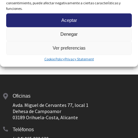
consentimiento, puede afectar negativamente a ciertas características y
funciones.
Aceptar
Consiento el uso de mis
Datos Personales
para
Denegar
recibir una respuesta a esta petición y
Publicidad
de su
inmobiliaria
Ver preferencias
Enviar
Cookie Policy
Privacy Statement
Oficinas
Avda. Miguel de Cervantes 77, local 1
Dehesa de Campoamor
03189 Orihuela-Costa, Alicante
Teléfonos