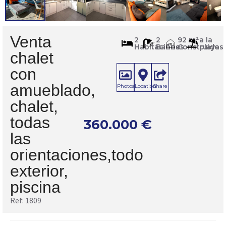
Venta
1809
2
2
92 m²
a la
m
Habitaciones
Baños
Construidos
playa
2
chalet
con
amueblado,
Photos
Location
Share
chalet,
todas
360.000
€
las
orientaciones,todo
exterior,
piscina
Ref: 1809