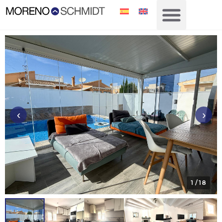
‹
›
1
/ 18