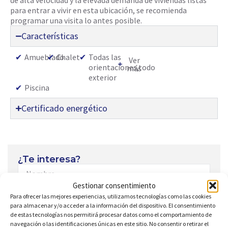
de alta velocidad y la elevada demanda de viviendas listas
para entrar a vivir en esta ubicación, se recomienda
programar una visita lo antes posible.
Características
✔
Amueblado
✔
Chalet
✔
Todas las
Ver
orientaciones,todo
más
exterior
✔
Piscina
Certificado energético
¿Te interesa?
Gestionar consentimiento
Para ofrecer las mejores experiencias, utilizamos tecnologías como las cookies
para almacenar y/o acceder a la información del dispositivo. El consentimiento
de estas tecnologías nos permitirá procesar datos como el comportamiento de
navegación o las identificaciones únicas en este sitio. No consentir o retirar el