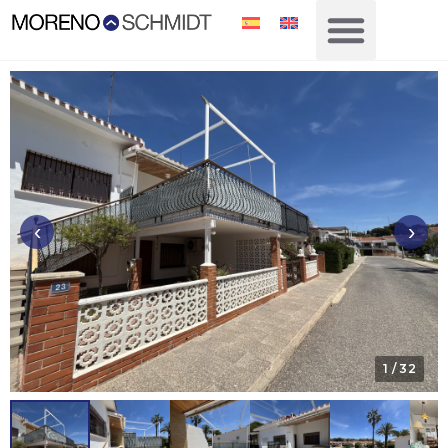
‹
›
1
/ 32