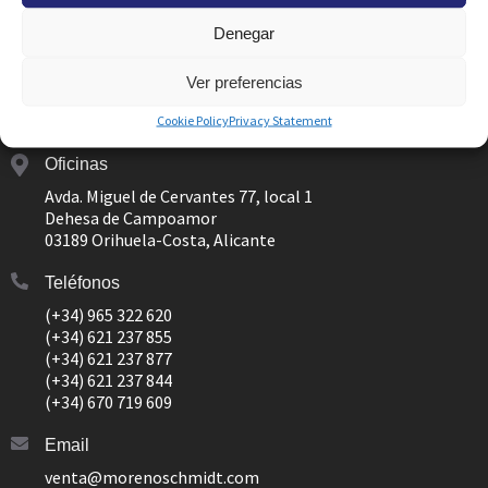
Enviar
Denegar
Ver preferencias
Cookie Policy
Privacy Statement
Oficinas
Avda. Miguel de Cervantes 77, local 1
Dehesa de Campoamor
03189 Orihuela-Costa, Alicante
Teléfonos
(+34) 965 322 620
(+34) 621 237 855
(+34) 621 237 877
(+34) 621 237 844
(+34) 670 719 609
Email
venta@morenoschmidt.com