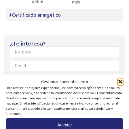
doble
más
Certificado energético
¿Te interesa?
Gestionar consentimiento
Para ofrecer las mejores experiencias, utilizamos tecnologías como las cookies
para almacenar y/o acceder a la información del dispositivo. El consentimiento
de estas tecnologías nos permitirá procesar datos como el comportamiento de
navegación o las identificaciones únicas en este sitio. No consentir o retirar el
consentimiento, puede afectar negativamente a ciertas características y
funciones.
Consiento el uso de mis
Datos Personales
para
recibir una respuesta a esta petición y
Publicidad
de su
Aceptar
inmobiliaria