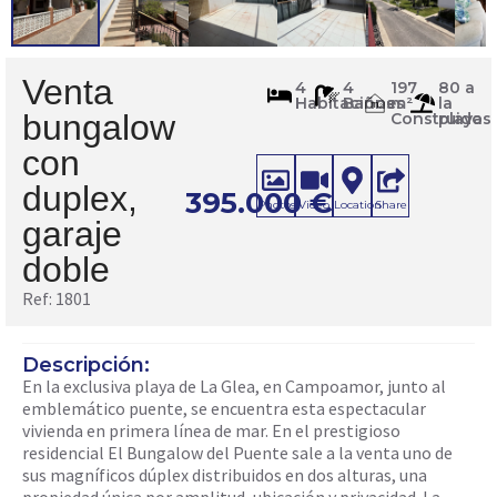
Venta
1801
4
4
197
80 a
Habitaciones
Baños
m²
la
m
2
bungalow
Construidos
playa
con
duplex,
395.000
€
Photos
Video
Location
Share
garaje
doble
Ref: 1801
Descripción:
En la exclusiva playa de La Glea, en Campoamor, junto al
emblemático puente, se encuentra esta espectacular
vivienda en primera línea de mar. En el prestigioso
residencial El Bungalow del Puente sale a la venta uno de
sus magníficos dúplex distribuidos en dos alturas, una