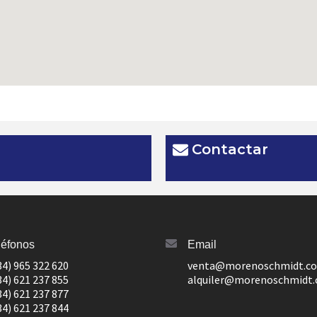
Contactar
léfonos
Email
34) 965 322 620
venta@morenoschmidt.c
34) 621 237 855
alquiler@morenoschmidt
34) 621 237 877
34) 621 237 844