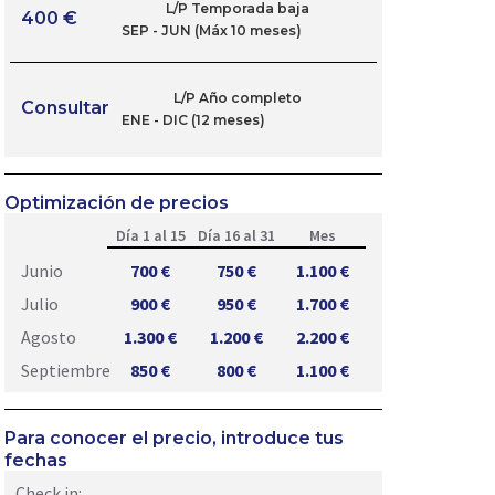
L/P Temporada baja
400 €
SEP - JUN (Máx 10 meses)
L/P Año completo
Consultar
ENE - DIC (12 meses)
Optimización de precios
Día 1 al 15
Día 16 al 31
Mes
Junio
700 €
750 €
1.100 €
Julio
900 €
950 €
1.700 €
Agosto
1.300 €
1.200 €
2.200 €
Septiembre
850 €
800 €
1.100 €
Para conocer el precio, introduce tus
fechas
Check in: