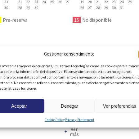
2
23
21
22
23
24
25
26
27
19
20
21
22
23
24
25
9
30
28
29
30
26
27
28
29
30
31
Pre-reserva
15
No disponible
Gestionar consentimiento
a ofrecer las mejores experiencias, utilizamos tecnologías como las cookies para almace
 acceder a la información del dispositivo. El consentimiento de estas tecnologías nos
espectaculares vistas al mar Mediterráneo. La vivienda se destac
mitirá procesar datos como el comportamiento de navegación o las identificaciones úni
 abierta al salón-comedor. El dormitorio cuenta con dos camas in
este sitio. No consentir o retirar el consentimiento, puede afectar negativamente a cierta
vicios al alcance: restaurantes, bares, supermercados, chiringuito
acterísticas y funciones.
a zona. Este apartamento no se puede reservar por menos de 11 no
Valenciana.
Aceptar
Denegar
Ver preferencias
Cookie Policy
Privacy Statement
Ver
más