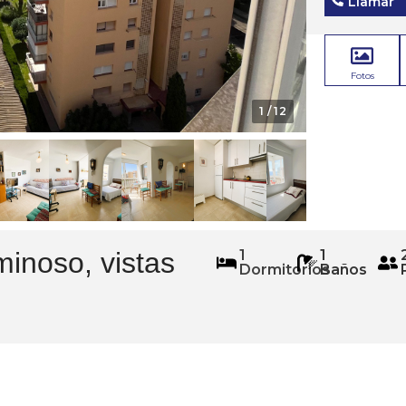
Llamar
Fotos
1
/ 12
minoso, vistas
1
1
Dormitorios
Baños