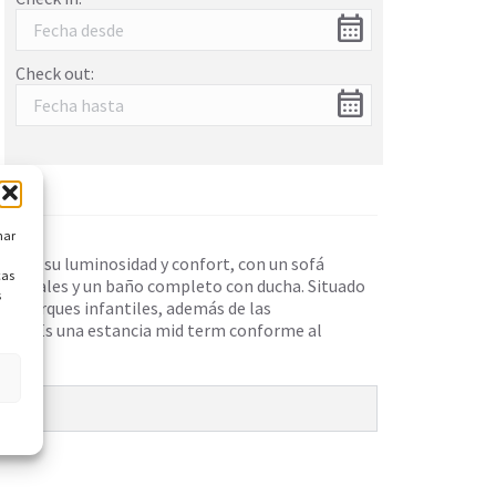
calendar_month
Check out:
calendar_month
nar
a por su luminosidad y confort, con un sofá
cas
dividuales y un baño completo con ducha. Situado
s
s, parques infantiles, además de las
ches. Es una estancia mid term conforme al