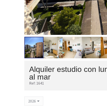
Alquiler estudio con lu
al mar
Ref: 1641
1641