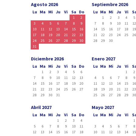
Agosto 2026
Septiembre 2026
Lu
Ma
Mi
Ju
Vi
Sa
Do
Lu
Ma
Mi
Ju
Vi
S
1
2
1
2
3
4
5
3
4
5
6
7
8
9
7
8
9
10
11
1
10
11
12
13
14
15
16
14
15
16
17
18
1
17
18
19
20
21
22
23
21
22
23
24
25
2
24
25
26
27
28
29
30
28
29
30
31
Diciembre 2026
Enero 2027
Lu
Ma
Mi
Ju
Vi
Sa
Do
Lu
Ma
Mi
Ju
Vi
S
1
2
3
4
5
6
1
2
7
8
9
10
11
12
13
4
5
6
7
8
9
14
15
16
17
18
19
20
11
12
13
14
15
1
21
22
23
24
25
26
27
18
19
20
21
22
2
28
29
30
31
25
26
27
28
29
3
Abril 2027
Mayo 2027
Lu
Ma
Mi
Ju
Vi
Sa
Do
Lu
Ma
Mi
Ju
Vi
S
1
2
3
4
1
5
6
7
8
9
10
11
3
4
5
6
7
8
12
13
14
15
16
17
18
10
11
12
13
14
1