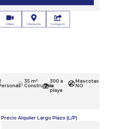
Vídeo
Ubicación
Compartir
2
35 m²
300 a
Mascotas
m
Personas
Construidos
la
NO
2
playa
Precio Alquiler Largo Plazo (L/P)