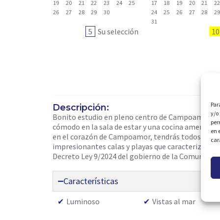
19
20
21
22
23
24
25
17
18
19
20
21
2
26
27
28
29
30
24
25
26
27
28
2
31
5
Su selección
10
Par
Descripción:
y/o
Bonito estudio en pleno centro de Campoamor, con 
per
cómodo en la sala de estar y una cocina americana
en 
en el corazón de Campoamor, tendrás todos los ser
car
impresionantes calas y playas que caracterizan l
Decreto Ley 9/2024 del gobierno de la Comunidad 
Características
✔
Luminoso
✔
Vistas al mar