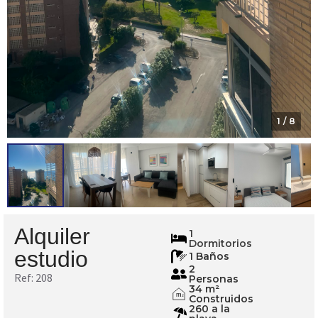
1
/ 8
Alquiler
208
1
Dormitorios
estudio
1 Baños
2
Ref: 208
Personas
34 m²
m
Construidos
2
260 a la