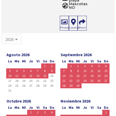
playa
Mascotas
NO
Photos
Location
Share
Agosto 2026
Septiembre 2026
Lu
Ma
Mi
Ju
Vi
Sa
Do
Lu
Ma
Mi
Ju
Vi
Sa
Do
1
2
1
2
3
4
5
6
3
4
5
6
7
8
9
7
8
9
10
11
12
13
10
11
12
13
14
15
16
14
15
16
17
18
19
20
17
18
19
20
21
22
23
21
22
23
24
25
26
27
24
25
26
27
28
29
30
28
29
30
31
Octubre 2026
Noviembre 2026
Lu
Ma
Mi
Ju
Vi
Sa
Do
Lu
Ma
Mi
Ju
Vi
Sa
Do
1
2
3
4
1