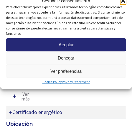
calendar_month
Gestionar consentimiento
Para ofrecer las mejores experiencias, utilizamos tecnologías como las cookies
para almacenar y/o acceder a la información del dispositivo. El consentimiento
Check out:
de estas tecnologías nos permitirá procesar datos como el comportamiento de
calendar_month
navegación o las identificaciones únicas en este sitio. No consentir o retirar el
consentimiento, puede afectar negativamente a ciertas características y
funciones.
Aceptar
Descripción:
Moderno estudio en pleno centro de Dehesa de
Denegar
Campoamor, totalmente reformado. El piso consta de un
dormitorio, un baño, una cocina, salón-comedor y terraza
acristalada. Se encuentra muy cerca de la playa.
Ver preferencias
Características
Cookie Policy
Privacy Statement
Ver
más
Certificado energético
Ubicación