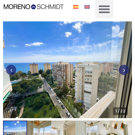
‹
›
1
/ 22