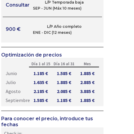
L/P Temporada baja
Consultar
SEP - JUN (Máx 10 meses)
L/P Año completo
900 €
ENE - DIC (12 meses)
Optimización de precios
Día 1 al 15
Día 16 al 31
Mes
Junio
1.185 €
1.585 €
1.885 €
Julio
1.635 €
1.885 €
2.885 €
Agosto
2.185 €
2.085 €
3.885 €
Septiembre
1.585 €
1.185 €
1.885 €
Para conocer el precio, introduce tus
fechas
Check in: