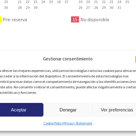
2
23
21
22
23
24
25
26
27
19
20
21
22
23
24
25
9
30
28
29
30
26
27
28
29
30
31
Pre-reserva
15
No disponible
Gestionar consentimiento
a ofrecer las mejores experiencias, utilizamos tecnologías como las cookies para almace
ionantes vistas al mar Mediterráneo y a la pinada. La vivienda cu
 acceder a la información del dispositivo. El consentimiento de estas tecnologías nos
ruta de las vistas. El salón-comedor es muy amplio y luminoso, co
mitirá procesar datos como el comportamiento de navegación o las identificaciones úni
ispone de aire acondicionado, armario empotrado y salida a una te
este sitio. No consentir o retirar el consentimiento, puede afectar negativamente a cierta
ios empotrados y aire acondicionado en el pasillo. En total, la vi
acterísticas y funciones.
entes zonas comunes, incluyendo una de las piscinas más bonitas 
rcados y las mejores playas de la zona. Estancia mínima de 11 noch
na.
Aceptar
Denegar
Ver preferencias
Cookie Policy
Privacy Statement