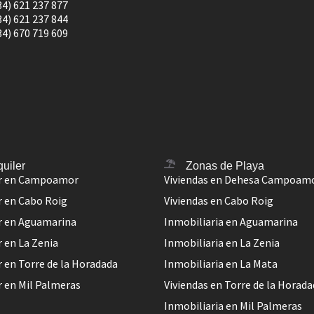
34) 621 237 877
34) 621 237 844
34) 670 719 609
quiler
Zonas de Playa
er en Campoamor
Viviendas en Dehesa Campoam
r en Cabo Roig
Viviendas en Cabo Roig
er en Aguamarina
Inmobiliaria en Aguamarina
r en La Zenia
Inmobiliaria en La Zenia
r en Torre de la Horadada
Inmobiliaria en La Mata
r en Mil Palmeras
Viviendas en Torre de la Horad
Inmobiliaria en Mil Palmeras