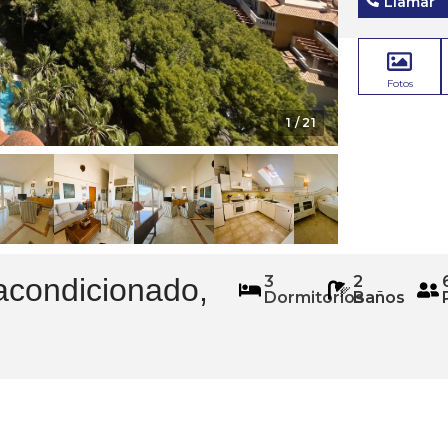
Llamar
Fotos
1
/ 21
 acondicionado,
3
2
Dormitorios
Baños