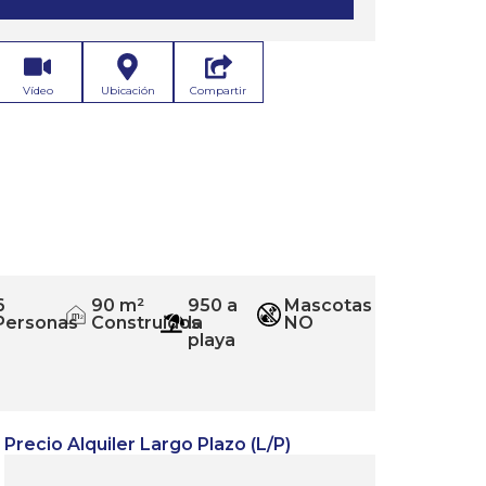
Vídeo
Ubicación
Compartir
6
90 m²
950 a
Mascotas
m
Personas
Construidos
la
NO
2
playa
Precio Alquiler Largo Plazo (L/P)