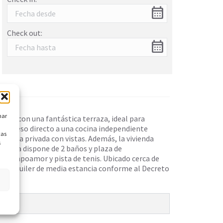
calendar_month
Check out:
calendar_month
nar
enta con una fantástica terraza, ideal para
n acceso directo a una cocina independiente
cas
rraza privada con vistas. Además, la vivienda
s
vienda dispone de 2 baños y plaza de
de Campoamor y pista de tenis. Ubicado cerca de
es. Alquiler de media estancia conforme al Decreto