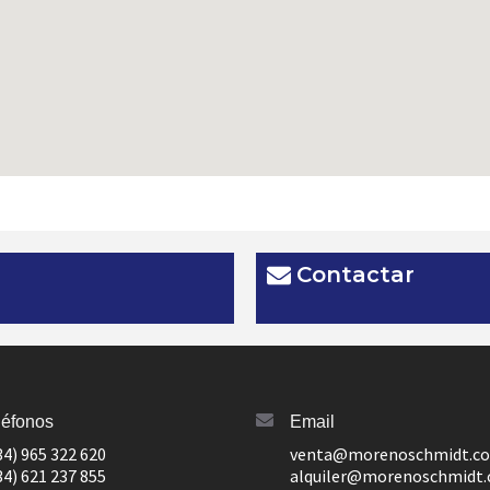
Contactar
léfonos
Email
34) 965 322 620
venta@morenoschmidt.c
34) 621 237 855
alquiler@morenoschmidt