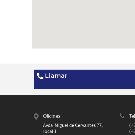
Llamar
Oficinas
Te
Avda. Miguel de Cervantes 77,
(+
local 1
(+