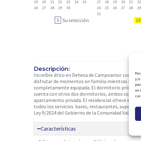
19
20
21
22
23
24
25
17
18
19
20
21
2
26
27
28
29
30
24
25
26
27
28
2
31
5
Su selección
10
Descripción:
Par
Increíble ático en Dehesa de Campoamor con impres
y/o
disfrutar de momentos en familia mientras se disf
per
completamente equipada. El dormitorio principal d
en 
cuenta con otros dos dormitorios, ambos con armar
car
aparcamiento privada. El residencial ofrece excel
todos los servicios: bares, restaurantes, superme
Ley 9/2024 del Gobierno de la Comunidad Valencia
Características