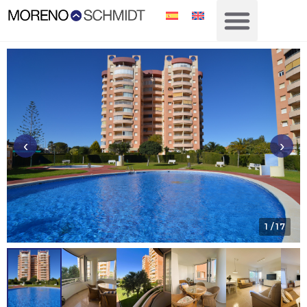
‹
›
1
/ 17