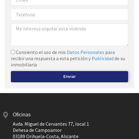
Consiento el uso de mis
Datos Personales
para
recibir una respuesta a esta petición y
Publicidad
de su
inmobiliaria
Enviar
Oficinas
Avda. Miguel de Cervantes 77, local 1
Dehesa de Campoamor
03189 Orihuela-Costa, Alicante