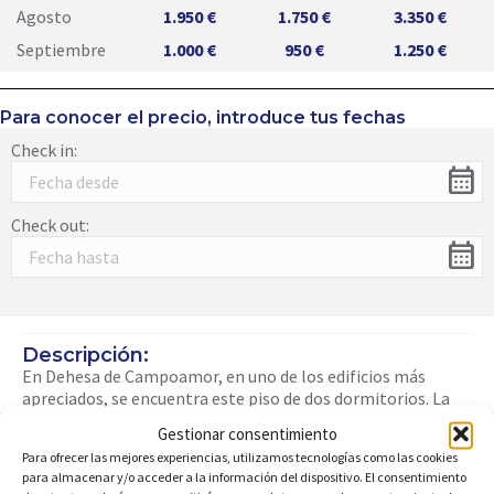
Agosto
1.950 €
1.750 €
3.350 €
Septiembre
1.000 €
950 €
1.250 €
Para conocer el precio, introduce tus fechas
Check in:
calendar_month
Check out:
calendar_month
Descripción:
En Dehesa de Campoamor, en uno de los edificios más
apreciados, se encuentra este piso de dos dormitorios. La
vivienda cuenta con un baño completo, cocina
Gestionar consentimiento
independiente con zona de galería separada, salón-
Para ofrecer las mejores experiencias, utilizamos tecnologías como las cookies
comedor y terraza acristalada. La comunidad ofrece una
para almacenar y/o acceder a la información del dispositivo. El consentimiento
zona ajardinada, piscina y aparcamiento privado asignado a