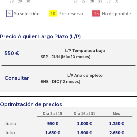
28
29
30
26
27
28
29
30
31
5
Su selección
10
Pre-reserva
15
No disponible
Precio Alquiler Largo Plazo (L/P)
L/P Temporada baja
550 €
SEP - JUN (Máx 10 meses)
L/P Año completo
Consultar
ENE - DIC (12 meses)
Optimización de precios
Día 1 al 15
Día 16 al 31
Mes
Junio
950 €
1.000 €
1.250 €
Julio
1.650 €
1.900 €
2.650 €