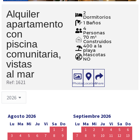
Alquiler
1621
2
Dormitorios
apartamento
1 Baños
4
con
Personas
70 m²
m
piscina
Construidos
2
400 a la
playa
comunitaria,
Mascotas
NO
vistas
al mar
Ref: 1621
Photos
Location
Share
Agosto 2026
Septiembre 2026
Lu
Ma
Mi
Ju
Vi
Sa
Do
Lu
Ma
Mi
Ju
Vi
Sa
Do
1
2
1
2
3
4
5
6
3
4
5
6
7
8
9
7
8
9
10
11
12
13