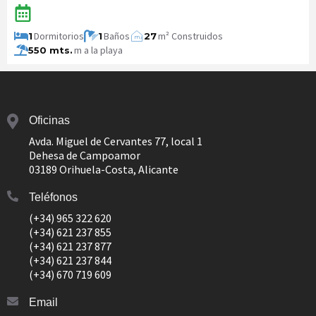
Dormitorios
Baños
m² Construidos
1
1
27
m
2
m a la playa
550 mts.
Oficinas
Avda. Miguel de Cervantes 77, local 1
Dehesa de Campoamor
03189 Orihuela-Costa, Alicante
Teléfonos
(+34) 965 322 620
(+34) 621 237 855
(+34) 621 237 877
(+34) 621 237 844
(+34) 670 719 609
Email