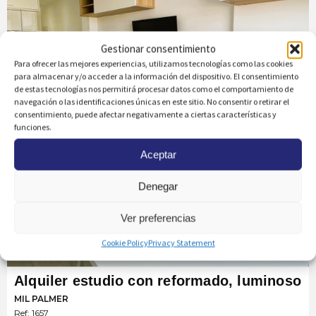
Gestionar consentimiento
‹
›
Para ofrecer las mejores experiencias, utilizamos tecnologías como las cookies
para almacenar y/o acceder a la información del dispositivo. El consentimiento
de estas tecnologías nos permitirá procesar datos como el comportamiento de
navegación o las identificaciones únicas en este sitio. No consentir o retirar el
consentimiento, puede afectar negativamente a ciertas características y
funciones.
Aceptar
Denegar
Ver preferencias
Cookie Policy
Privacy Statement
Alquiler estudio con reformado, luminoso
MIL PALMER
Ref: 1657