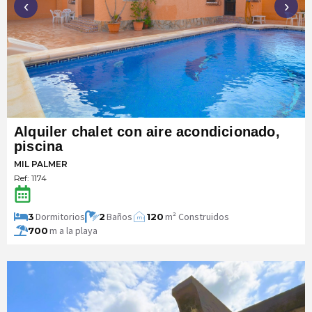
‹
›
Alquiler chalet con aire acondicionado,
piscina
MIL PALMER
Ref: 1174
Dormitorios
Baños
m² Construidos
3
2
120
m
2
m a la playa
700