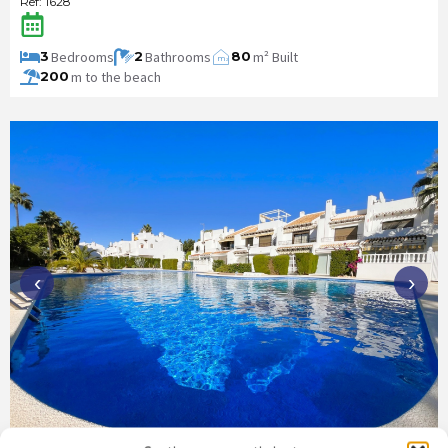
Ref: 1628
Bedrooms
Bathrooms
m² Built
3
2
80
m
2
m to the beach
200
‹
›