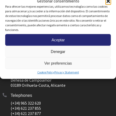
Gestionar consentimiento
Rent: terrace properties with air-
Para ofrecer las mejores experiencias, utilizamos tecnologías como las cookies
conditioning, communal pool
para almacenar y/o acceder a la información del dispositivo. El consentimiento
de estas tecnologías nos permitirá procesar datos como el comportamiento de
CABO ROIG
navegación o las identificaciones únicas en este sitio. No consentir o retirar el
Ref: 1756
consentimiento, puede afectar negativamente a ciertas características y
funciones.
Bedrooms
Bathrooms
m² Built
2
2
90
m
2
Aceptar
m to the beach
350
Denegar
Ver preferencias
Offices
Cookie Policy
Privacy Statement
Avda. Miguel de Cervantes 77, local 1
Dehesa de Campoamor
03189 Orihuela-Costa, Alicante
Telephones
(+34) 965 322 620
(+34) 621 237 855
(+34) 621 237 877